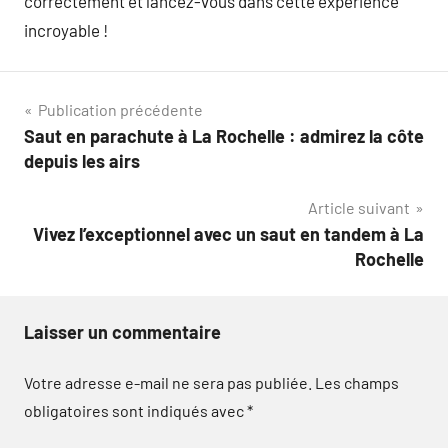
correctement et lancez-vous dans cette expérience
incroyable !
Navigation
Publication précédente
Saut en parachute à La Rochelle : admirez la côte
de
depuis les airs
l’article
Article suivant
Vivez l’exceptionnel avec un saut en tandem à La
Rochelle
Laisser un commentaire
Votre adresse e-mail ne sera pas publiée.
Les champs
obligatoires sont indiqués avec
*