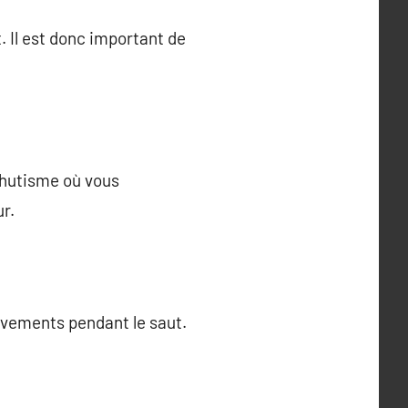
. Il est donc important de
achutisme où vous
r.
uvements pendant le saut.