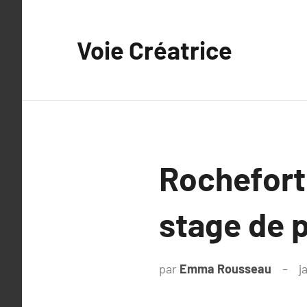
Aller
au
Voie Créatrice
contenu
Rochefort,
stage de 
par
Emma Rousseau
j