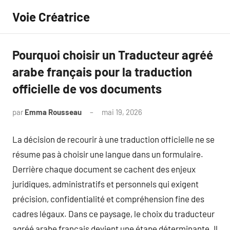
Aller
Voie Créatrice
au
contenu
Pourquoi choisir un Traducteur agréé
arabe français pour la traduction
officielle de vos documents
par
Emma Rousseau
mai 19, 2026
Aucun
commentaire
La décision de recourir à une traduction officielle ne se
résume pas à choisir une langue dans un formulaire.
Derrière chaque document se cachent des enjeux
juridiques, administratifs et personnels qui exigent
précision, confidentialité et compréhension fine des
cadres légaux. Dans ce paysage, le choix du traducteur
agréé arabe français devient une étape déterminante. Il