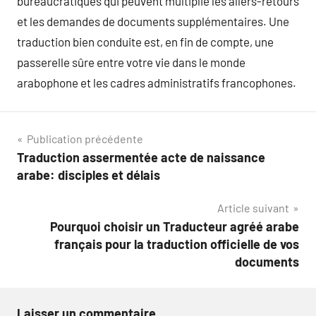
bureaucratiques qui peuvent multiplie les allers-retours
et les demandes de documents supplémentaires. Une
traduction bien conduite est, en fin de compte, une
passerelle sûre entre votre vie dans le monde
arabophone et les cadres administratifs francophones.
Navigation
Publication précédente
Traduction assermentée acte de naissance
de
arabe: disciples et délais
l’article
Article suivant
Pourquoi choisir un Traducteur agréé arabe
français pour la traduction officielle de vos
documents
Laisser un commentaire