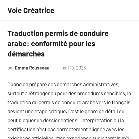
Aller
Voie Créatrice
au
contenu
Traduction permis de conduire
arabe: conformité pour les
démarches
par
Emma Rousseau
mai 19, 2026
Aucun
commentaire
Quand on prépare des démarches administratives,
surtout à l’étranger ou pour des procédures sensibles, la
traduction du permis de conduire arabe vers le français
devient une étape critique. C’est le genre de détail qui
peut bloquer un dossier entier si l’interprétation ou la
certification n’est pas correctement alignée avec les
exigences officielles. Mon expérience sur le terrain m’a