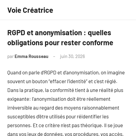
Aller
Voie Créatrice
au
contenu
RGPD et anonymisation : quelles
obligations pour rester conforme
par
Emma Rousseau
juin 30, 2026
Aucun
commentaire
Quand on parle d’RGPD et d’anonymisation, on imagine
souvent un bouton “effacer l’identité” et c’est réglé.
Dans la pratique, la conformité tient à une réalité plus
exigeante: l’anonymisation doit être réellement
irréversible au regard des moyens raisonnablement
susceptibles d’être utilisés pour réidentifier les
personnes. Et ce critère n’est pas théorique. Il se joue
dans vos jeux de données, vos procédures, vos accès,