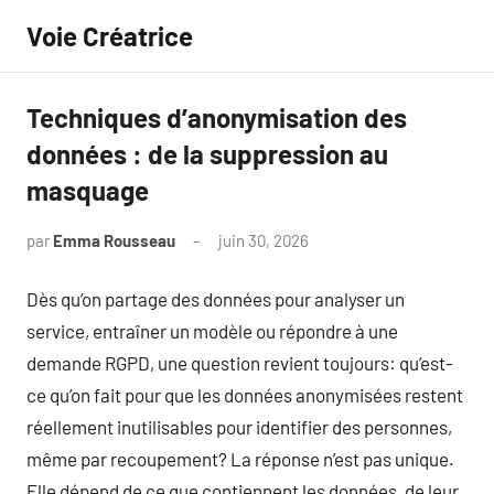
Aller
Voie Créatrice
au
contenu
Techniques d’anonymisation des
données : de la suppression au
masquage
par
Emma Rousseau
juin 30, 2026
Aucun
commentaire
Dès qu’on partage des données pour analyser un
service, entraîner un modèle ou répondre à une
demande RGPD, une question revient toujours: qu’est-
ce qu’on fait pour que les données anonymisées restent
réellement inutilisables pour identifier des personnes,
même par recoupement? La réponse n’est pas unique.
Elle dépend de ce que contiennent les données, de leur